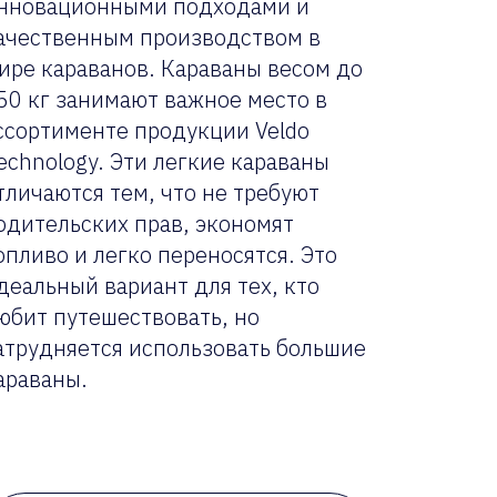
нновационными подходами и
ачественным производством в
ире караванов. Караваны весом до
50 кг занимают важное место в
ссортименте продукции Veldo
echnology. Эти легкие караваны
тличаются тем, что не требуют
одительских прав, экономят
опливо и легко переносятся. Это
деальный вариант для тех, кто
юбит путешествовать, но
атрудняется использовать большие
араваны.