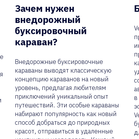
Зачем нужен
внедорожный
V
буксировочный
п
караван?
и
п
ие
Внедорожные буксировочные
к
караваны выводят классическую
у
я
концепцию караванов на новый
с
уровень, предлагая любителям
а
приключений уникальный опыт
в
и
путешествий. Эти особые караваны
э
набирают популярность как новый
V
способ добраться до природных
б
красот, отправиться в удаленные
д