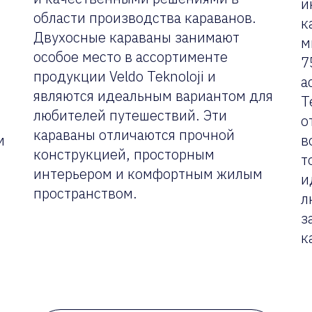
и
области производства караванов.
к
Двухосные караваны занимают
м
особое место в ассортименте
7
продукции Veldo Teknoloji и
а
являются идеальным вариантом для
T
любителей путешествий. Эти
о
караваны отличаются прочной
м
в
конструкцией, просторным
т
интерьером и комфортным жилым
и
пространством.
л
з
к