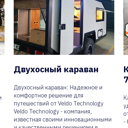
Двухосный караван
7
Двухосный караван: Надежное и
комфортное решение для
и
К
путешествий от Veldo Technology
у
Veldo Technology - компания,
о
известная своими инновационными
-
и качественными решениями в