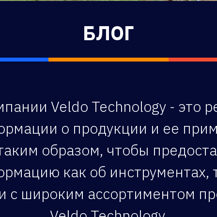
БЛОГ
пании Veldo Technology - это 
мации о продукции и ее прим
таким образом, чтобы предост
мацию как об инструментах, т
ии с широким ассортиментом п
Veldo Technology.