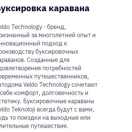
Буксировка каравана
eldo Technology - бренд,
ризнанный за многолетний опыт и
нновационный подход к
роизводству буксировочных
араванов. Созданные для
довлетворения потребностей
овременных путешественников,
втодома Veldo Technology сочетают
 себе комфорт, долговечность и
стетику. Буксировочные караваны
eldo Teknoloji всегда будут с вами,
удь то поездки на выходные или
лительные путешествия.