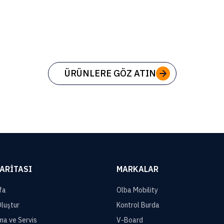
ÜRÜNLERE GÖZ ATIN
HARITASI
MARKALAR
fa
Olba Mobility
Oluştur
Kontrol Burda
ma ve Servis
V-Board