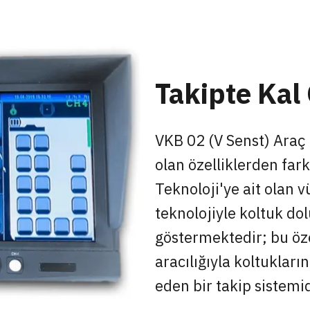
Takipte Kal
VKB 02 (V Senst) Araç 
olan özelliklerden far
Teknoloji'ye ait olan v
teknolojiyle koltuk dol
göstermektedir; bu öze
aracılığıyla koltuklar
eden bir takip sistemid