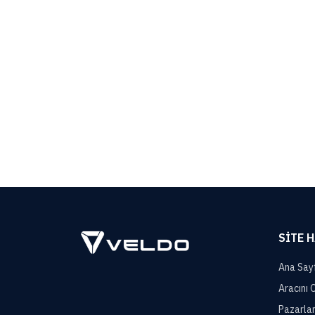
SITE 
Ana Say
Aracını 
Pazarla