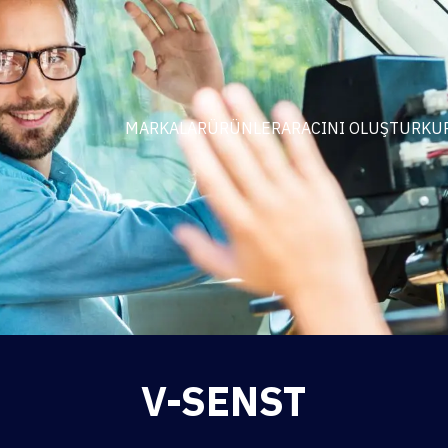
MARKALAR
ÜRÜNLER
ARACINI OLUŞTUR
KU
V-SENST